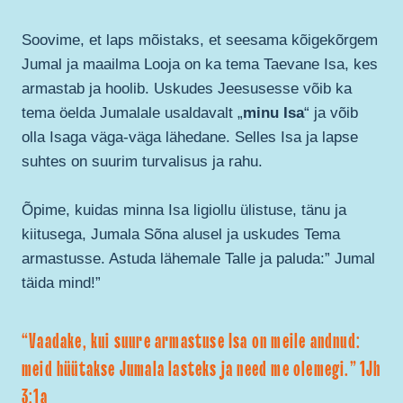
Soovime, et laps mõistaks, et seesama kõigekõrgem
Jumal ja maailma Looja on ka tema Taevane Isa, kes
armastab ja hoolib. Uskudes Jeesusesse võib ka
tema öelda Jumalale usaldavalt „
minu Isa
“ ja võib
olla Isaga väga-väga lähedane. Selles Isa ja lapse
suhtes on suurim turvalisus ja rahu.
Õpime, kuidas minna Isa ligiollu ülistuse, tänu ja
kiitusega, Jumala Sõna alusel ja uskudes Tema
armastusse. Astuda lähemale Talle ja paluda:” Jumal
täida mind!”
“Vaadake, kui suure armastuse Isa on meile andnud:
meid hüütakse Jumala lasteks ja need me olemegi.” 1Jh
3:1a