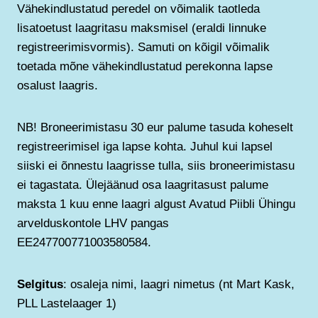
Vähekindlustatud peredel on võimalik taotleda
lisatoetust laagritasu maksmisel (eraldi linnuke
registreerimisvormis). Samuti on kõigil võimalik
toetada mõne vähekindlustatud perekonna lapse
osalust laagris.
NB! Broneerimistasu 30 eur palume tasuda koheselt
registreerimisel iga lapse kohta. Juhul kui lapsel
siiski ei õnnestu laagrisse tulla, siis broneerimistasu
ei tagastata. Ülejäänud osa laagritasust palume
maksta 1 kuu enne laagri algust Avatud Piibli Ühingu
arvelduskontole LHV pangas
EE247700771003580584.
Selgitus
: osaleja nimi, laagri nimetus (nt Mart Kask,
PLL Lastelaager 1)