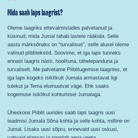
Mida saab laps laagrist?
Oleme laagriks ettevalmistades palvetanud ja
küsinud, mida Jumal tahab lastele rääkida. Selle
aasta märksõnaks on “turvalisus”, selle alusel oleme
valinud piiblitekstid. Soovime, et iga laps tunneks
ennast laagris hästi, hoolituna, tähelepanduna ja
turvaliselt. Me palvetame Piiblilugemise laagrites, et
iga laps kogeks isiklikult Jumala armastavat ligi
tulekut ja Tema elumuutvat väge. Ehk saaks
kogemuse isiklikul kohtumisel Jumalaga.
Üheskoos Piiblit uurides saab laps laagris uusi
teadmisi Jumala Sõna kohta ja selle kohta, milline on
Jumal. Lisaks uusi sõpru, erinevaid uusi oskusi,
vahvaid elamusi ja toredalt aega veeta.