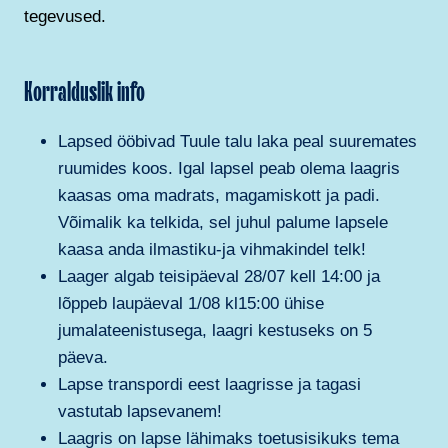
tegevused.
Korralduslik info
Lapsed ööbivad Tuule talu laka peal suuremates
ruumides koos. Igal lapsel peab olema laagris
kaasas oma madrats, magamiskott ja padi.
Võimalik ka telkida, sel juhul palume lapsele
kaasa anda ilmastiku-ja vihmakindel telk!
Laager algab teisipäeval 28/07 kell 14:00 ja
lõppeb laupäeval 1/08 kl15:00 ühise
jumalateenistusega, laagri kestuseks on 5
päeva.
Lapse transpordi eest laagrisse ja tagasi
vastutab lapsevanem!
Laagris on lapse lähimaks toetusisikuks tema