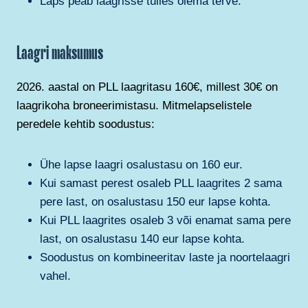
Laps peab laagrisse tulles olema terve.
Laagri maksumus
2026. aastal on PLL laagritasu 160€, millest 30€ on
laagrikoha broneerimistasu. Mitmelapselistele
peredele kehtib soodustus:
Ühe lapse laagri osalustasu on 160 eur.
Kui samast perest osaleb PLL laagrites 2 sama
pere last, on osalustasu 150 eur lapse kohta.
Kui PLL laagrites osaleb 3 või enamat sama pere
last, on osalustasu 140 eur lapse kohta.
Soodustus on kombineeritav laste ja noortelaagri
vahel.