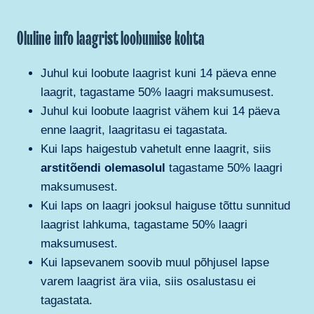
Oluline info laagrist loobumise kohta
Juhul kui loobute laagrist kuni 14 päeva enne
laagrit, tagastame 50% laagri maksumusest.
Juhul kui loobute laagrist vähem kui 14 päeva
enne laagrit, laagritasu ei tagastata.
Kui laps haigestub vahetult enne laagrit, siis
arstitõendi olemasolul
tagastame 50% laagri
maksumusest.
Kui laps on laagri jooksul haiguse tõttu sunnitud
laagrist lahkuma, tagastame 50% laagri
maksumusest.
Kui lapsevanem soovib muul põhjusel lapse
varem laagrist ära viia, siis osalustasu ei
tagastata.