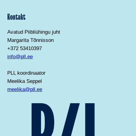
Kontakt
Avatud Piibliühingu juht
Margarita Tõnnisson
+372 53410397
info@pll.ee
PLL koordinaator
Meelika Seppel
meelika@pll.ee