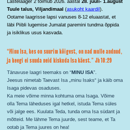
Lastelaager 2 toimub 2026. aastal
28. juuli- 1.august
Tuule talus, Viljandimaal
(
asukoht kaardil
).
Ootame laagrisse lapsi vanuses 8-12 eluaastat, et
läbi Piibli lugemise Jumalat paremini tundma õppida
ja isiklikus usus kasvada.
“Minu Isa, kes on suurim kõigest, on nad mulle andnud,
ja keegi ei suuda neid kiskuda Isa käest.” Jh 10:29
Tänavuse laagri teemaks on “
MINU ISA
”.
Jeesus nimetab Taevast Isa „minu Isaks“ ja käib oma
Isaga pidevas osaduses.
Ka meie võime minna kohtuma oma Isaga. Võime
olla Tema läheduses igal hetkel, istuda Tema süles
või jalge ees. Kuulata Teda, tunda oma Isa südant ja
mõtteid. Me lähme Tema juurde, sest teame, et Ta
ootab ja Tema juures on hea!