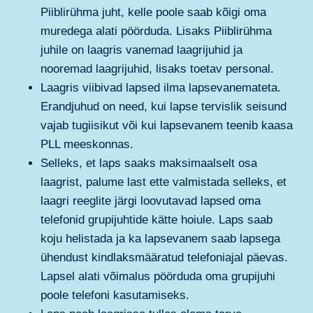
Piiblirühma juht, kelle poole saab kõigi oma
muredega alati pöörduda. Lisaks Piiblirühma
juhile on laagris vanemad laagrijuhid ja
nooremad laagrijuhid, lisaks toetav personal.
Laagris viibivad lapsed ilma lapsevanemateta.
Erandjuhud on need, kui lapse tervislik seisund
vajab tugiisikut või kui lapsevanem teenib kaasa
PLL meeskonnas.
Selleks, et laps saaks maksimaalselt osa
laagrist, palume last ette valmistada selleks, et
laagri reeglite järgi loovutavad lapsed oma
telefonid grupijuhtide kätte hoiule. Laps saab
koju helistada ja ka lapsevanem saab lapsega
ühendust kindlaksmääratud telefoniajal päevas.
Lapsel alati võimalus pöörduda oma grupijuhi
poole telefoni kasutamiseks.